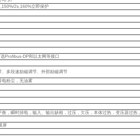
150%/2s,160%立即保护
选Profibus-DP和以太网等接口
节、多段速励磁调节、外部励磁调节
导电粉尘，无油雾
平衡，瞬时掉电，输入、输出缺相，过压，欠压，本体过热，变压器过热
摸屏