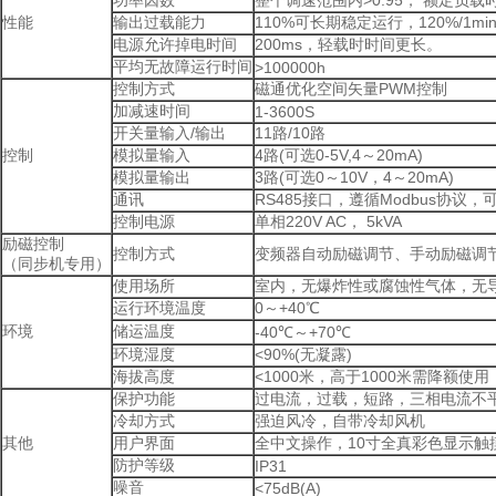
性能
输出过载能力
110%可长期稳定运行，120%/1min,
电源允许掉电时间
200ms，轻载时时间更长。
平均无故障运行时间
>100000h
控制方式
磁通优化空间矢量PWM控制
加减速时间
1-3600S
开关量输入/输出
11路/10路
控制
模拟量输入
4路(可选0-5V,4～20mA)
模拟量输出
3路(可选0～10V，4～20mA)
通讯
RS485接口，遵循Modbus协议，可
控制电源
单相220V AC， 5kVA
励磁控制
控制方式
变频器自动励磁调节、手动励磁调
（同步机专用）
使用场所
室内，无爆炸性或腐蚀性气体，无
运行环境温度
0～+40℃
环境
储运温度
-40℃～+70℃
环境湿度
<90%(无凝露)
海拔高度
<1000米，高于1000米需降额使用
保护功能
过电流，过载，短路，三相电流不
冷却方式
强迫风冷，自带冷却风机
其他
用户界面
全中文操作，10寸全真彩色显示触
防护等级
IP31
噪音
<75dB(A)