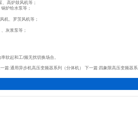
泵、高炉鼓风机等；
、锅炉给水泵等；
风机、罗茨风机等；
、、灰浆泵等；
率软起和工/频无扰切换场合。
一篇:
下一篇:
通用异步机高压变频器系列（分体机）
四象限高压变频器系