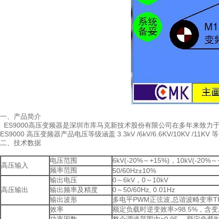
一、产品简介
ES9000高压变频器是深圳市库马克新技术股份有限公司在多年来致力
ES9000 高压变频器产品电压等级涵盖 3.3kV /6kV/6.6KV/10KV /11KV 
二、技术数据
电压范围
6kV(-20%～+15%)，10kV(-20%～
高压输入
频率范围
50/60Hz±10%
输出电压
0～6kV，0～10kV
高压输出
输出频率及精度
0～50/60Hz, 0.01Hz
输出波形
多电平PWM正弦波,总谐波畸变率THD
效率
额定负载时逆变效率>98.5%，含变
功率因数
整个调速范围内>0.95， 额定负载时>