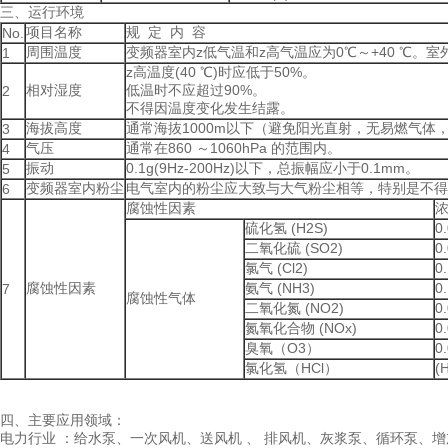
三、运行环境
项目名称
规 定 内 容
No.
周围温度
变频器室内z低气温和z高气温应为0℃～+40 ℃。
1
z高温度(40 ℃)时应低于50%。
相对湿度
低温时不应超过90%。
2
不得因温度变化发生结露。
海拔高度
通常海抜1000m以下（避免阳光直射，无易燃气体
3
气压
通常在860 ～1060hPa 的范围内。
4
振动
0.1g(9Hz-200Hz)以下，总振幅应小于0.1mm。
5
变频器室内粉尘
电气室内的粉尘应大致与大气粉尘相等，特别是不得
6
腐蚀性因素
硫化氢 (H2S)
0
二氧化硫 (SO2)
0
氯气 (Cl2)
0
腐蚀性因素
氨气 (NH3)
0
7
腐蚀性气体
二氧化氮 (NO2)
0
氮氧化合物 (NOx)
0
臭氧（O3）
0
氯化氢（HCl）
(
四、主要应用领域：
电力行业 ：给水泵、一次风机、送风机 、 排风机、灰浆泵、循环泵、