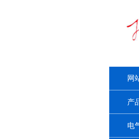
网
产
电