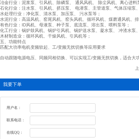
冶金行业：泥浆泵、引风机、除磷泵、 通风风机、 除尘风机、离心进料
石化行业：注水泵、引风机、挤压泵、 电潜泵、主管道泵、气体压缩泵
水处理行业：净化泵、清水泵、加压泵、 污水泵等；
水泥行业：高温风机、窑尾风机、窑头风机、循环风机、煤磨通风机、排
有色行业：ID风机、母液泵、种子泵、底流泵、溶出泵、喂料泵等；
化工行业：锅炉鼓风机、锅炉引风机、锅炉送水泵、凝水泵、 冲渣水泵
木材制造业：循环风机、干燥风机、引风机等；
五、功能特点
匹配大功率电机变频软起、工/变频无扰切换等应用要求
自动跟随电源电压、同频同相切换、可以实现工/变频无扰切换，适合大功
上
我要下单
用户名：
联系电话：
在线QQ：