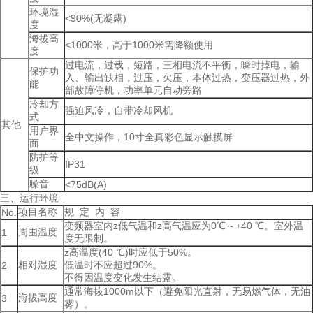
环境湿
<90%(无凝露)
度
海拔高
<1000米，高于1000米需降额使用
度
过电流，过载，短路，三相电流不平衡，瞬时掉电，输
保护功
入、输出缺相，过压，欠压，本体过热，变压器过热，外
能
部故障停机，功率单元自动旁路
冷却方
强迫风冷，自带冷却风机
式
其他
用户界
全中文操作，10寸全真彩色显示触摸屏
面
防护等
IP31
级
噪音
<75dB(A)
三、运行环境
项目名称
规 定 内 容
No.
变频器室内z低气温和z高气温应为0℃～+40 ℃。室外温
周围温度
1
度无限制。
z高温度(40 ℃)时应低于50%。
相对湿度
低温时不应超过90%。
2
不得因温度变化发生结露。
通常海抜1000m以下（避免阳光直射，无易燃气体，无油
海拔高度
3
雾）。