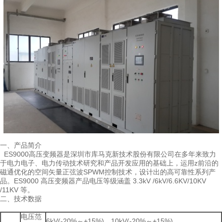
一、产品简介
ES9000高压变频器是深圳市库马克新技术股份有限公司在多年来致力
于电力电子、电力传动技术研究和产品开发应用的基础上，运用z前沿的
磁通优化的空间矢量正弦波SPWM控制技术，设计出的高可靠性系列产
品。ES9000 高压变频器产品电压等级涵盖 3.3kV /6kV/6.6KV/10KV
/11KV 等。
二、技术数据
电压范
6kV(-20%～+15%)，10kV(-20%～+15%)