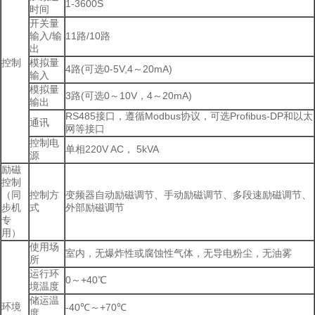
1-3600S
时间
开关量
输入/输
11路/10路
出
控制
模拟量
4路(可选0-5V,4～20mA)
输入
模拟量
3路(可选0～10V，4～20mA)
输出
RS485接口，遵循Modbus协议，可选Profibus-DP和以太
通讯
网等接口
控制电
单相220V AC， 5kVA
源
励磁
控制
（同
控制方
变频器自动励磁调节、手动励磁调节、多段速励磁调节、
步机
式
外部励磁调节
专
用）
使用场
室内，无爆炸性或腐蚀性气体，无导电粉尘，无油雾
所
运行环
0～+40℃
境温度
储运温
环境
-40℃～+70℃
度