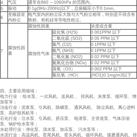
气压
通常在860 ～1060hPa 的范围内。
4
振动
0.1g(9Hz-200Hz)以下，总振幅应小于0.1mm。
5
变频器室
电气室内的粉尘应大致与大气粉尘相等，特别是不得含有
6
内粉尘
铁粉、有机硅等导电性粉尘。
腐蚀性因素
浓度或含量
硫化氢 (H2S)
0.001PPM 以下
二氧化硫 (SO2)
0.05 PPM 以下
氯气 (Cl2)
0.1PPM 以下
腐蚀性因
氨气 (NH3)
0.1PPM 以下
7
素
腐蚀性气体
二氧化氮 (NO2)
0.02 PPM 以下
氮氧化合物 (NOx)
0.02 PPM 以下
臭氧（O3）
0.002 PPM 以下
氯化氢（HCl）
(HCl1)0.1mg/m3以下
四、主要应用领域：
电力行业 ：给水泵、一次风机、送风机 、 排风机、灰浆泵、循环泵、增
加泵等；
冶金行业：泥浆泵、引风机、除磷泵、 通风风机、 除尘风机、离心进料
泵、高炉鼓风机等；
石化行业：注水泵、引风机、挤压泵、 电潜泵、主管道泵、气体压缩
泵、锅炉给水泵等；
水处理行业：净化泵、清水泵、加压泵、 污水泵等；
水泥行业：高温风机、窑尾风机、窑头风机、循环风机、煤磨通风机、排