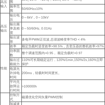
围
高压
输入
频率范
50/60Hz±10%
围
输出电
0～6kV，0～10kV
压
输出频
高压
率及精
0～50/60Hz, 0.01Hz
输出
度
输出波
多电平PWM正弦波,总谐波畸变率THD < 4%
形
效率
额定负载时逆变效率>98.5%，含变压器的整机效率>97%
功率因
整个调速范围内>0.95， 额定负载时>0.97
数
输出过
110%可长期稳定运行，120%/1min,150%/2s,160%立即
载能力
保护
性能
电源允
许掉电
200ms，轻载时时间更长。
时间
平均无
故障运
>100000h
行时间
控制方
磁通优化空间矢量PWM控制
式
加减速